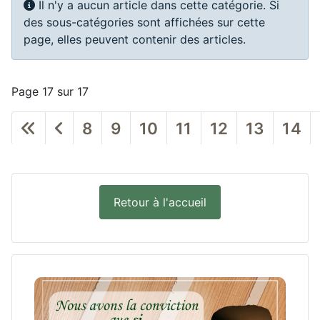
Info
Il n'y a aucun article dans cette catégorie. Si
des sous-catégories sont affichées sur cette
page, elles peuvent contenir des articles.
Page 17 sur 17
8
9
10
11
12
13
14
Retour à l'accueil